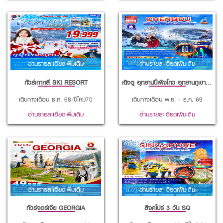
อ่านรายละเอียดเพิ่มเติม
อ่านรายละเอียดเพิ่มเติม
ทัวร์เกาหลี SKI RESORT
เฉิงตู อุทยานปี้เผิงโกว อุทยานภูเขาหิมะวาวู
เดินทางเดือน ธ.ค. 68-ปีใหม่70
เดินทางเดือน พ.ย. - ธ.ค. 69
อ่านรายละเอียดเพิ่มเติม
อ่านรายละเอียดเพิ่มเติม
อ่านรายละเอียดเพิ่มเติม
อ่านรายละเอียดเพิ่มเติม
ทัวร์จอร์เจีย GEORGIA
สิงคโปร์ 3 วัน SQ