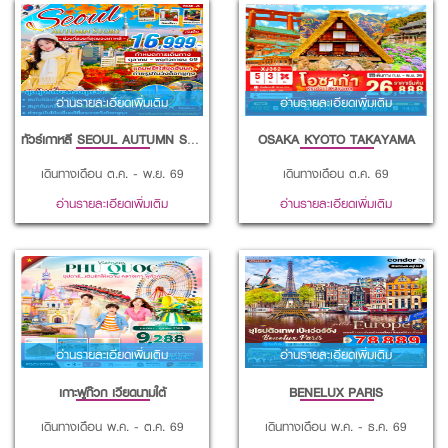
อ่านรายละเอียดเพิ่มเติม
อ่านรายละเอียดเพิ่มเติม
ทัวร์เกาหลี SEOUL AUTUMN STORY
OSAKA KYOTO TAKAYAMA
เดินทางเดือน ต.ค. - พ.ย. 69
เดินทางเดือน ต.ค. 69
อ่านรายละเอียดเพิ่มเติม
อ่านรายละเอียดเพิ่มเติม
อ่านรายละเอียดเพิ่มเติม
อ่านรายละเอียดเพิ่มเติม
เกาะฟูก๊วก เวียดนามใต้
BENELUX PARIS
เดินทางเดือน พ.ค. - ต.ค. 69
เดินทางเดือน พ.ค. - ธ.ค. 69